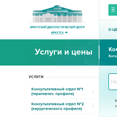
ИРКУТСКИЙ ДИАГНОСТИЧЕСКИЙ ЦЕНТР
О Ц
ИРКУТСК
Ко
Услуги и цены
Ката
УСЛУГИ
Консультативный отдел №1
(терапевтич. профиля)
М
Консультативный отдел №2
з
(хирургического профиля)