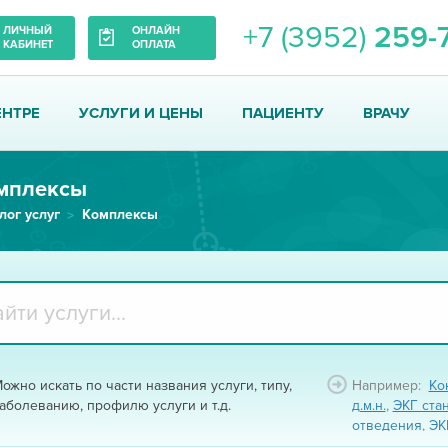
+7 (3952)
259-
ЛИЧНЫЙ
ОНЛАЙН
КАБИНЕТ
ОПЛАТА
ЕНТРЕ
УСЛУГИ И ЦЕНЫ
ПАЦИЕНТУ
ВРАЧУ
мплексы
лог услуг
Комплексы
ожно искать по части названия услуги, типу,
Например:
Ко
аболеванию, профилю услуги и т.д.
д.м.н.
,
ЭКГ ста
отведения
,
ЭК
ЭКГ фарм-тест