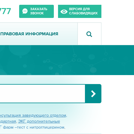
777
ЗАКАЗАТЬ
ВЕРСИЯ ДЛЯ
ЗВОНОК
СЛАБОВИДЯЩИХ
ПРАВОВАЯ ИНФОРМАЦИЯ
нсультация заведующего отделом,
ндартная
,
ЭКГ дополнительные
Г фарм –тест с нитроглицерином
,
 с обзиданом
,
ЭКГ фарм-тест с