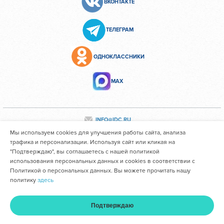
ВКОНТАКТЕ
ТЕЛЕГРАМ
ОДНОКЛАССНИКИ
МАХ
INFO@IDC.RU
Мы используем cookies для улучшения работы сайта, анализа
трафика и персонализации. Используя сайт или кликая на
"Подтверждаю", вы соглашаетесь с нашей политикой
Все персональные данные сотрудников размещены с их
использования персональных данных и cookies в соответствии с
согласия
Политикой о персональных данных. Вы можете прочитать нашу
политику
здесь
Областное государственное автономное учреждение
здравоохранения "Иркутский областной клинический
Подтверждаю
консультативно-диагностический центр им. И.В. Ушакова"
Главная
Услуги и цены
Оплата
Кабинет