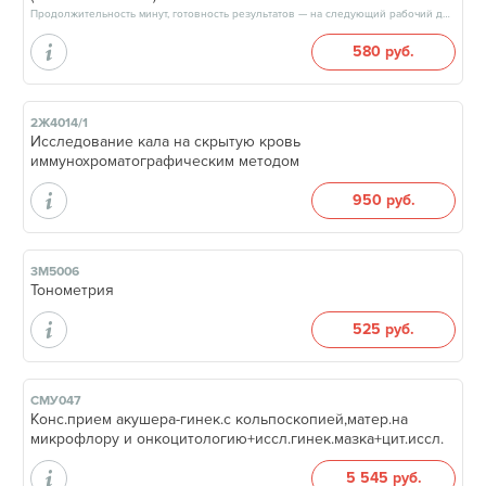
Продолжительность минут, готовность результатов — на следующий рабочий день, после 17:00
580 руб.
2Ж4014/1
Исследование кала на скрытую кровь
иммунохроматографическим методом
950 руб.
3М5006
Тонометрия
525 руб.
СМУ047
Конс.прием акушера-гинек.с кольпоскопией,матер.на
микрофлору и онкоцитологию+иссл.гинек.мазка+цит.иссл.
5 545 руб.