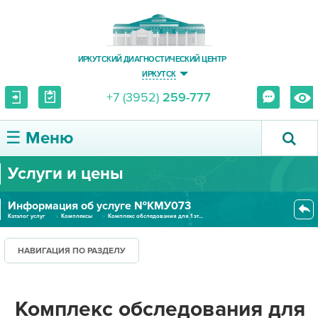
ИРКУТСКИЙ ДИАГНОСТИЧЕСКИЙ ЦЕНТР
ИРКУТСК
+7 (3952)
259-777
☰ Меню
Услуги и цены
О ЦЕНТРЕ
Информация об услуге №КМУ073
УСЛУГИ И ЦЕНЫ
Каталог услуг
Комплексы
Комплекс обследования для 1 эт...
ПАЦИЕНТУ
НАВИГАЦИЯ ПО РАЗДЕЛУ
ВРАЧУ
Комплекс обследования для
ПРАВОВАЯ ИНФОРМАЦИЯ