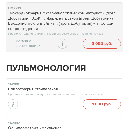
СМУ219
Эхокардиография с фармакологической нагрузкой (преп.
Добутамин) (ЭхоКГ с фарм. нагрузкой (преп. Добутамин) +
Введение лек. в-в в/в кап. (преп. Добутамин) + анестезия
сопровождения
Продолжительность минут, готовность результатов — в течение часа
Временно
6 065 руб.
не оказывается
ПУЛЬМОНОЛОГИЯ
1А2001
Спирография стандартная
Продолжительность минут, готовность результатов — в течение часа
1 000 руб.
1А2002
Осциллометрия импульсная