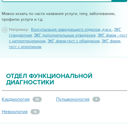
Можно искать по части названия услуги, типу, заболеванию,
профилю услуги и т.д.
Например:
Консультация заведующего отделом, д.м.н.
,
ЭКГ
стандартная
,
ЭКГ дополнительные отведения
,
ЭКГ фарм –тест
с нитроглицерином
,
ЭКГ фарм-тест с обзиданом
,
ЭКГ фарм-
тест с атропином
,
ОТДЕЛ ФУНКЦИОНАЛЬНОЙ
ДИАГНОСТИКИ
Кардиология
Пульмонология
13
7
Неврология
16