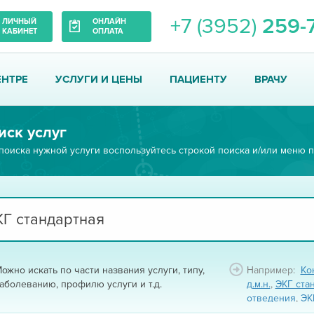
+7 (3952)
259-
ЛИЧНЫЙ
ОНЛАЙН
КАБИНЕТ
ОПЛАТА
ЕНТРЕ
УСЛУГИ И ЦЕНЫ
ПАЦИЕНТУ
ВРАЧУ
иск услуг
поиска нужной услуги воспользуйтесь строкой поиска и/или меню п
ожно искать по части названия услуги, типу,
Например:
Ко
аболеванию, профилю услуги и т.д.
д.м.н.
,
ЭКГ ста
отведения
,
ЭК
ЭКГ фарм-тест