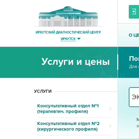
ИРКУТСКИЙ ДИАГНОСТИЧЕСКИЙ ЦЕНТР
О Ц
ИРКУТСК
По
Услуги и цены
Для 
УСЛУГИ
Консультативный отдел №1
(терапевтич. профиля)
М
Консультативный отдел №2
з
(хирургического профиля)