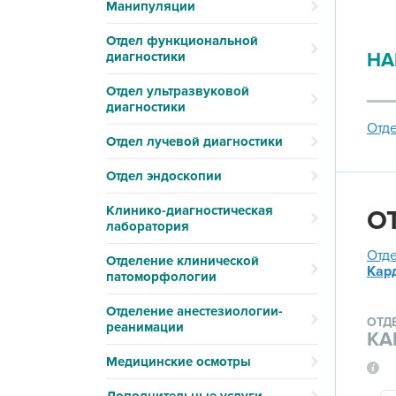
Манипуляции
Отдел функциональной
диагностики
НА
Отдел ультразвуковой
диагностики
Отд
Отдел лучевой диагностики
Отдел эндоскопии
Клинико-диагностическая
О
лаборатория
Отд
Отделение клинической
Кар
патоморфологии
Отделение анестезиологии-
ОТД
реанимации
КА
Медицинские осмотры