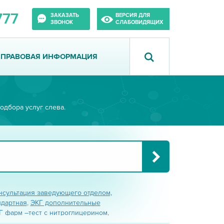
777
ЗАКАЗАТЬ
ВЕРСИЯ ДЛЯ
ЗВОНОК
СЛАБОВИДЯЩИХ
ПРАВОВАЯ ИНФОРМАЦИЯ
одбора услуг слева.
нсультация заведующего отделом,
ндартная
,
ЭКГ дополнительные
Г фарм –тест с нитроглицерином
,
 с обзиданом
,
ЭКГ фарм-тест с