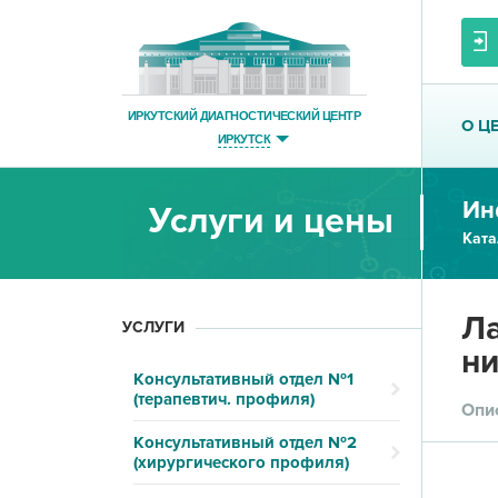
ИРКУТСКИЙ ДИАГНОСТИЧЕСКИЙ ЦЕНТР
О Ц
ИРКУТСК
Ин
Услуги и цены
Ката
Ла
УСЛУГИ
ни
Консультативный отдел №1
(терапевтич. профиля)
Опи
Консультативный отдел №2
(хирургического профиля)