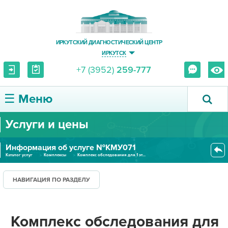
ИРКУТСКИЙ ДИАГНОСТИЧЕСКИЙ ЦЕНТР
ИРКУТСК
+7 (3952)
259-777
☰ Меню
Услуги и цены
О ЦЕНТРЕ
Информация об услуге №КМУ071
УСЛУГИ И ЦЕНЫ
Каталог услуг
Комплексы
Комплекс обследования для 1 эт...
ПАЦИЕНТУ
НАВИГАЦИЯ ПО РАЗДЕЛУ
ВРАЧУ
Комплекс обследования для
ПРАВОВАЯ ИНФОРМАЦИЯ