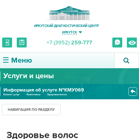
ИРКУТСКИЙ ДИАГНОСТИЧЕСКИЙ ЦЕНТР
ИРКУТСК
+7 (3952)
259-777
☰ Меню
Услуги и цены
О ЦЕНТРЕ
Информация об услуге №КМУ069
УСЛУГИ И ЦЕНЫ
Каталог услуг
Комплексы
Здоровье волос
ПАЦИЕНТУ
НАВИГАЦИЯ ПО РАЗДЕЛУ
ВРАЧУ
Здоровье волос
ПРАВОВАЯ ИНФОРМАЦИЯ