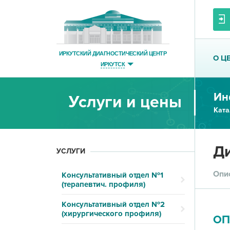
ИРКУТСКИЙ ДИАГНОСТИЧЕСКИЙ ЦЕНТР
О Ц
ИРКУТСК
Ин
Услуги и цены
Ката
Ди
УСЛУГИ
Опи
Консультативный отдел №1
(терапевтич. профиля)
Консультативный отдел №2
(хирургического профиля)
ОП