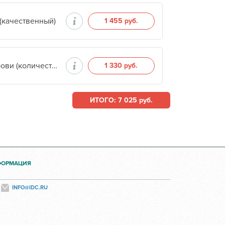
(качественный)
1 455 руб.
Определение антител к B2 гликопротеину I IgG в крови (количественный)
1 330 руб.
ИТОГО: 7 025 руб.
ФОРМАЦИЯ
INFO@IDC.RU