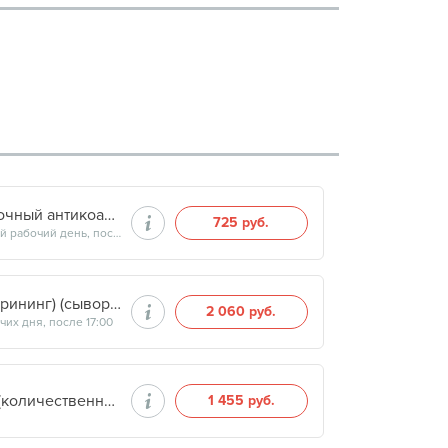
АПТВ с люпус-чувствительным кефалином (волчаночный антикоагулянт)(плазма с цитратом натрия) (количественный)
725 руб.
Продолжительность минут, готовность результатов — на следующий рабочий день, после 14:00
Антитела к фосфолипидам IgG и IgM (суммарный скрининг) (сыворотка крови) (количественный)
2 060 руб.
их дня, после 17:00
Определение антител к кардиолипину IgG в крови (количественный)
1 455 руб.