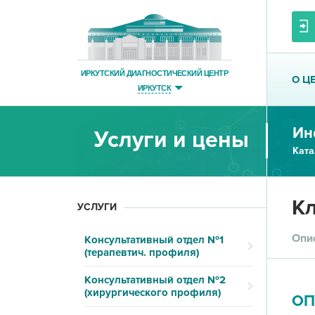
ИРКУТСКИЙ ДИАГНОСТИЧЕСКИЙ ЦЕНТР
О Ц
ИРКУТСК
Ин
Услуги и цены
Ката
Кл
УСЛУГИ
Опи
Консультативный отдел №1
(терапевтич. профиля)
Консультативный отдел №2
(хирургического профиля)
ОП