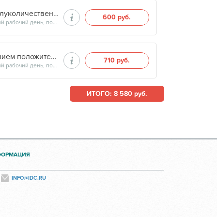
Гепатит В, выявление HBs Ag (сыворотка крови) (полуколичественный)
600 руб.
Продолжительность минут, готовность результатов — на следующий рабочий день, после 17:00
Гепатит C, выявление антител к HCV с подтверждением положительного результата (сыворотка крови) (полуколичественный)
710 руб.
Продолжительность минут, готовность результатов — на следующий рабочий день, после 17:00
ИТОГО: 8 580 руб.
ФОРМАЦИЯ
INFO@IDC.RU