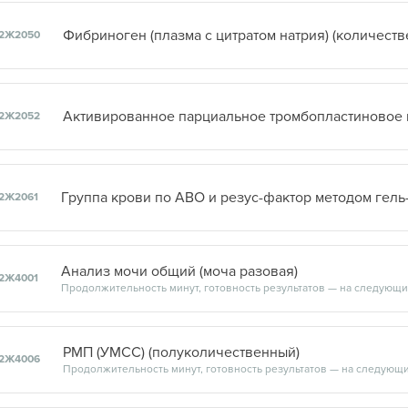
Фибриноген (плазма с цитратом натрия) (количест
2Ж2050
2Ж2052
2Ж2061
Анализ мочи общий (моча разовая)
2Ж4001
РМП (УМСС) (полуколичественный)
2Ж4006