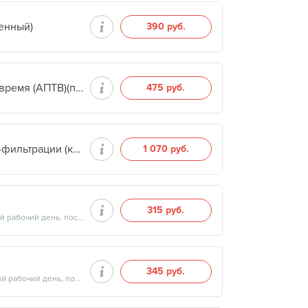
венный)
390 руб.
Активированное парциальное тромбопластиновое время (АПТВ)(плазма с цитратом натрия) (количественный)
475 руб.
Группа крови по АВО и резус-фактор методом гель-фильтрации (кровь с ЭДТА) (качественный)
1 070 руб.
315 руб.
Продолжительность минут, готовность результатов — на следующий рабочий день, после 13:00
345 руб.
Продолжительность минут, готовность результатов — на следующий рабочий день, после 14:00