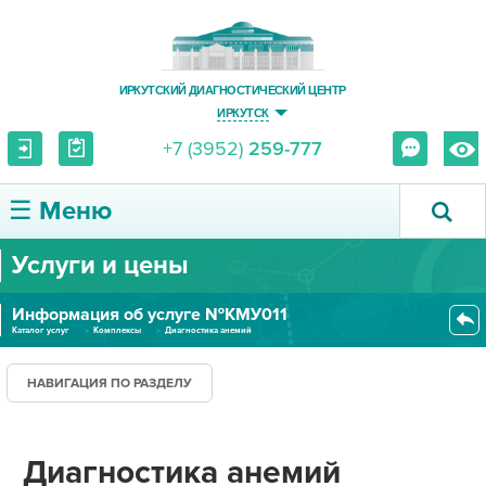
ИРКУТСКИЙ ДИАГНОСТИЧЕСКИЙ ЦЕНТР
ИРКУТСК
+7 (3952)
259-777
☰ Меню
Услуги и цены
О ЦЕНТРЕ
Информация об услуге №КМУ011
УСЛУГИ И ЦЕНЫ
Каталог услуг
Комплексы
Диагностика анемий
ПАЦИЕНТУ
НАВИГАЦИЯ ПО РАЗДЕЛУ
ВРАЧУ
Диагностика анемий
ПРАВОВАЯ ИНФОРМАЦИЯ