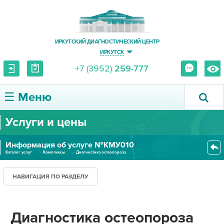
ИРКУТСКИЙ ДИАГНОСТИЧЕСКИЙ ЦЕНТР
ИРКУТСК
+7 (3952)
259-777
☰ Меню
Услуги и цены
О ЦЕНТРЕ
Информация об услуге №КМУ010
УСЛУГИ И ЦЕНЫ
Каталог услуг
Комплексы
Диагностика остеопороза
ПАЦИЕНТУ
НАВИГАЦИЯ ПО РАЗДЕЛУ
ВРАЧУ
Диагностика остеопороза
ПРАВОВАЯ ИНФОРМАЦИЯ