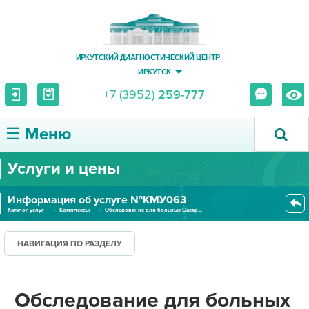
ИРКУТСКИЙ ДИАГНОСТИЧЕСКИЙ ЦЕНТР
ИРКУТСК
+7 (3952)
259-777
☰ Меню
Услуги и цены
О ЦЕНТРЕ
Информация об услуге №КМУ063
УСЛУГИ И ЦЕНЫ
Каталог услуг
Комплексы
Обследование для больных Сахар...
ПАЦИЕНТУ
НАВИГАЦИЯ ПО РАЗДЕЛУ
ВРАЧУ
Обследование для больных
ПРАВОВАЯ ИНФОРМАЦИЯ