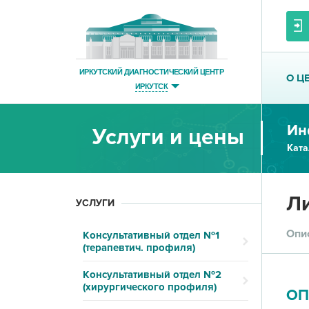
ИРКУТСКИЙ ДИАГНОСТИЧЕСКИЙ ЦЕНТР
О Ц
ИРКУТСК
Ин
Услуги и цены
Ката
Ли
УСЛУГИ
Опи
Консультативный отдел №1
(терапевтич. профиля)
Консультативный отдел №2
(хирургического профиля)
ОП