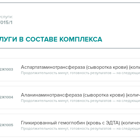
услуги:
015/1
ЛУГИ В СОСТАВЕ КОМПЛЕКСА
Аспартатаминотрансфераза (сыворотка крови) (кол
2Ж1003
Аланинаминотрансфераза (сыворотка крови) (коли
2Ж1004
Гликированный гемоглобин (кровь с ЭДТА) (количе
2Ж1005