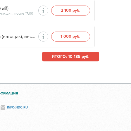
ный)
2 100 руб.
их дня, после 17:00
HOMA-IR. Оценка инсулинорезистентности: глюкоза (натощак), инсулин (натощак), расчет индекса. (сыворотка крови) (количественный)
1 000 руб.
ИТОГО: 10 185 руб.
ФОРМАЦИЯ
INFO@IDC.RU