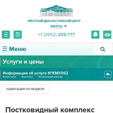
ИРКУТСКИЙ ДИАГНОСТИЧЕСКИЙ ЦЕНТР
ИРКУТСК
+7 (3952)
259-777
☰ Меню
Услуги и цены
О ЦЕНТРЕ
Информация об услуге №КМУ062
УСЛУГИ И ЦЕНЫ
Каталог услуг
Комплексы
Постковидный комплекс
ПАЦИЕНТУ
НАВИГАЦИЯ ПО РАЗДЕЛУ
ВРАЧУ
Постковидный комплекс
ПРАВОВАЯ ИНФОРМАЦИЯ