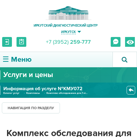
ИРКУТСКИЙ ДИАГНОСТИЧЕСКИЙ ЦЕНТР
ИРКУТСК
+7 (3952)
259-777
☰ Меню
Услуги и цены
О ЦЕНТРЕ
Информация об услуге №КМУ072
УСЛУГИ И ЦЕНЫ
Каталог услуг
Комплексы
Комплекс обследования для 1 эт...
ПАЦИЕНТУ
НАВИГАЦИЯ ПО РАЗДЕЛУ
ВРАЧУ
Комплекс обследования для
ПРАВОВАЯ ИНФОРМАЦИЯ