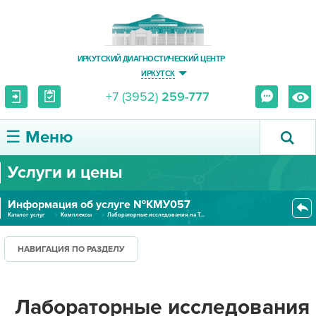
ИРКУТСКИЙ ДИАГНОСТИЧЕСКИЙ ЦЕНТР
ИРКУТСК
+7 (3952)
259-777
☰ Меню
Услуги и цены
О ЦЕНТРЕ
Информация об услуге №КМУ057
УСЛУГИ И ЦЕНЫ
Каталог услуг
Комплексы
Лабораторные исследования на Т...
ПАЦИЕНТУ
НАВИГАЦИЯ ПО РАЗДЕЛУ
ВРАЧУ
Лабораторные исследования
ПРАВОВАЯ ИНФОРМАЦИЯ