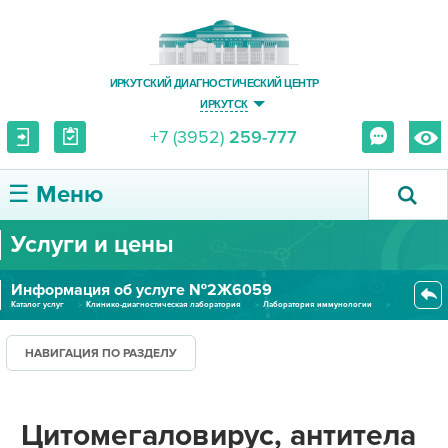
ИРКУТСКИЙ ДИАГНОСТИЧЕСКИЙ ЦЕНТР
ИРКУТСК
+7 (3952)
259-777
☰ Меню
Услуги и цены
О ЦЕНТРЕ
Информация об услуге №2Ж6059
УСЛУГИ И ЦЕНЫ
Каталог услуг
Клинико-диагностическая лаборатория
Лаборатория иммунологии
Цитомегаловирус, антитела IgM...
ПАЦИЕНТУ
НАВИГАЦИЯ ПО РАЗДЕЛУ
ВРАЧУ
Цитомегаловирус, антитела
ПРАВОВАЯ ИНФОРМАЦИЯ