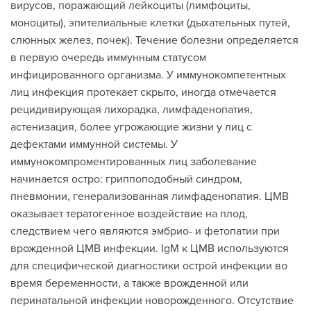
вирусов, поражающий лейкоциты (лимфоциты,
моноциты), эпителиальные клетки (дыхательных путей,
слюнных желез, почек). Течение болезни определяется
в первую очередь иммунным статусом
инфицированного организма. У иммунокомпетентных
лиц инфекция протекает скрыто, иногда отмечается
рецидивирующая лихорадка, лимфаденопатия,
астенизация, более угрожающие жизни у лиц с
дефектами иммунной системы. У
иммунокомпроментированных лиц заболевание
начинается остро: гриппоподобный синдром,
пневмонии, генерализованная лимфаденопатия. ЦМВ
оказывает тератогенное воздействие на плод,
следствием чего являются эмбрио- и фетопатии при
врожденной ЦМВ инфекции. IgМ к ЦМВ используются
для специфической диагностики острой инфекции во
время беременности, а также врожденной или
перинатальной инфекции новорожденного. Отсутствие