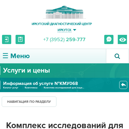
ИРКУТСКИЙ ДИАГНОСТИЧЕСКИЙ ЦЕНТР
ИРКУТСК
+7 (3952)
259-777
☰ Меню
Услуги и цены
О ЦЕНТРЕ
Информация об услуге №КМУ068
УСЛУГИ И ЦЕНЫ
Каталог услуг
Комплексы
Комплекс исследований для паци...
ПАЦИЕНТУ
НАВИГАЦИЯ ПО РАЗДЕЛУ
ВРАЧУ
Комплекс исследований для
ПРАВОВАЯ ИНФОРМАЦИЯ