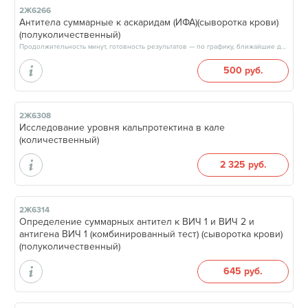
2Ж6266
Антитела суммарные к аскаридам (ИФА)(сыворотка крови)
(полуколичественный)
Продолжительность минут, готовность результатов — по графику, ближайшие даты: 11.08.26, 13.08.26, 15.08.26, 18.08.26, результат через 3 рабочих дня, после 13:00
500 руб.
2Ж6308
Исследование уровня кальпротектина в кале
(количественный)
2 325 руб.
2Ж6314
Определение суммарных антител к ВИЧ 1 и ВИЧ 2 и
антигена ВИЧ 1 (комбинированный тест) (сыворотка крови)
(полуколичественный)
645 руб.