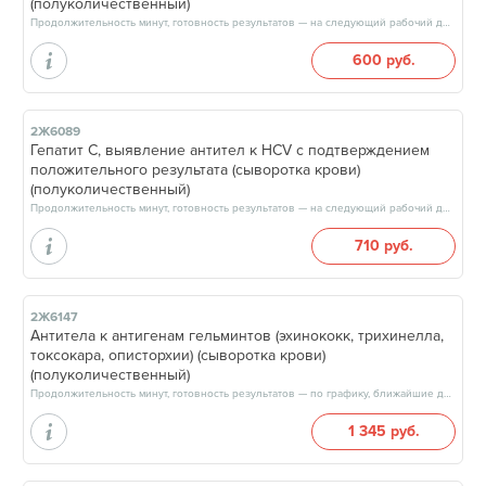
(полуколичественный)
Продолжительность минут, готовность результатов — на следующий рабочий день, после 17:00
600 руб.
2Ж6089
Гепатит C, выявление антител к HCV с подтверждением
положительного результата (сыворотка крови)
(полуколичественный)
Продолжительность минут, готовность результатов — на следующий рабочий день, после 17:00
710 руб.
2Ж6147
Антитела к антигенам гельминтов (эхинококк, трихинелла,
токсокара, описторхии) (сыворотка крови)
(полуколичественный)
Продолжительность минут, готовность результатов — по графику, ближайшие даты: 11.08.26, 13.08.26, 15.08.26, 18.08.26, результат через 3 рабочих дня, после 13:00
1 345 руб.