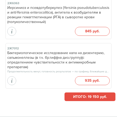
2Ж6363
Иерсиниоз и псевдотуберкулез (Yersinia pseudotuberculosis
и anti-Yersinia enterocolitica), антитела к возбудителям в
реакции гемагглютинации (РГА) в сыворотке крови
(полуколичественный)
845 руб.
2Ж7012
Бактериологическое исследование кала на дизентерию,
сальмонеллезы (в т.ч. бр.тиф)(на диз.группу)(с
определением чувствительности к антимикробным
препаратам)
Продолжительность минут, готовность результатов — по графику, ближайшие даты: 10.08.26, 11.08.26, 12.08.26, 13.08.26, результат через 6 рабочих дней, после 17:00
935 руб.
ИТОГО: 19 150 руб.