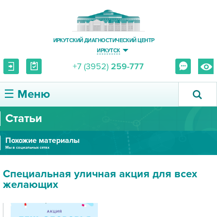
ИРКУТСКИЙ ДИАГНОСТИЧЕСКИЙ ЦЕНТР
ИРКУТСК
+7 (3952)
259-777
☰ Меню
Статьи
О ЦЕНТРЕ
Похожие материалы
УСЛУГИ И ЦЕНЫ
Мы в социальных сетях
ПАЦИЕНТУ
Специальная уличная акция для всех
желающих
ВРАЧУ
ПРАВОВАЯ ИНФОРМАЦИЯ