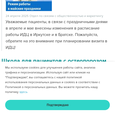
24 апреля 2025
Отдел по связям с общественностью и маркетингу
Уважаемые пациенты, в связи с праздничными днями
в апреле и мае внесены изменения в расписание
работы ИДЦ в Иркутске и в Братске. Пожалуйста,
обратите на это внимание при планировании визита в
ИДЦ!
Школа для пациентов с остеопорозом
Мы используем cookies для улучшения работы сайта, анализа
трафика и персонализации. Используя сайт или кликая на
"Подтверждаю", вы соглашаетесь с нашей политикой
использования персональных данных и cookies в соответствии с
Политикой о персональных данных. Вы можете прочитать нашу
политику
здесь
Подтверждаю
17 апреля 2025
Отдел по связям с общественностью и маркетингу
Главная
Услуги и цены
Оплата
Кабинет