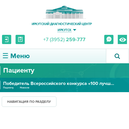
ИРКУТСКИЙ ДИАГНОСТИЧЕСКИЙ ЦЕНТР
ИРКУТСК
+7 (3952)
259-777
☰ Меню
Пациенту
О ЦЕНТРЕ
Победитель Всероссийского конкурса «100 лучших товаров России»
УСЛУГИ И ЦЕНЫ
Пациенту
Новости
ПАЦИЕНТУ
НАВИГАЦИЯ ПО РАЗДЕЛУ
ВРАЧУ
ПРАВОВАЯ ИНФОРМАЦИЯ