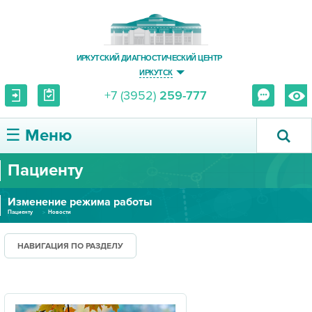
ИРКУТСКИЙ ДИАГНОСТИЧЕСКИЙ ЦЕНТР
ИРКУТСК
+7 (3952)
259-777
☰ Меню
Пациенту
О ЦЕНТРЕ
Изменение режима работы
УСЛУГИ И ЦЕНЫ
Пациенту
Новости
ПАЦИЕНТУ
НАВИГАЦИЯ ПО РАЗДЕЛУ
ВРАЧУ
ПРАВОВАЯ ИНФОРМАЦИЯ