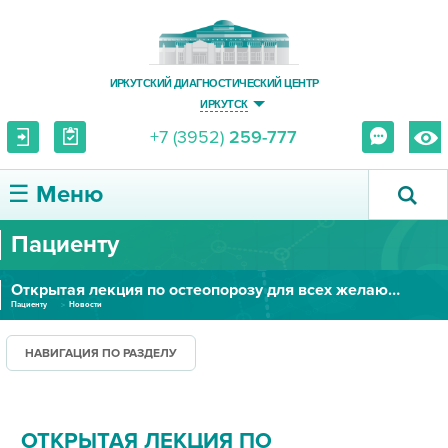
ИРКУТСКИЙ ДИАГНОСТИЧЕСКИЙ ЦЕНТР
ИРКУТСК
+7 (3952)
259-777
☰ Меню
Пациенту
О ЦЕНТРЕ
Открытая лекция по остеопорозу для всех желающих
УСЛУГИ И ЦЕНЫ
Пациенту
Новости
ПАЦИЕНТУ
НАВИГАЦИЯ ПО РАЗДЕЛУ
ВРАЧУ
ОТКРЫТАЯ ЛЕКЦИЯ ПО
ПРАВОВАЯ ИНФОРМАЦИЯ