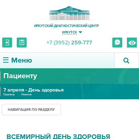
ИРКУТСКИЙ ДИАГНОСТИЧЕСКИЙ ЦЕНТР
ИРКУТСК
+7 (3952)
259-777
☰ Меню
Пациенту
О ЦЕНТРЕ
7 апреля - День здоровья
УСЛУГИ И ЦЕНЫ
Пациенту
Новости
ПАЦИЕНТУ
НАВИГАЦИЯ ПО РАЗДЕЛУ
ВРАЧУ
ВСЕМИРНЫЙ ДЕНЬ ЗДОРОВЬЯ
ПРАВОВАЯ ИНФОРМАЦИЯ