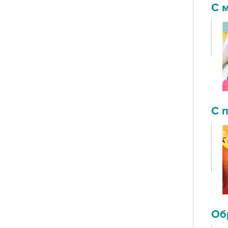
С 
С 
Об