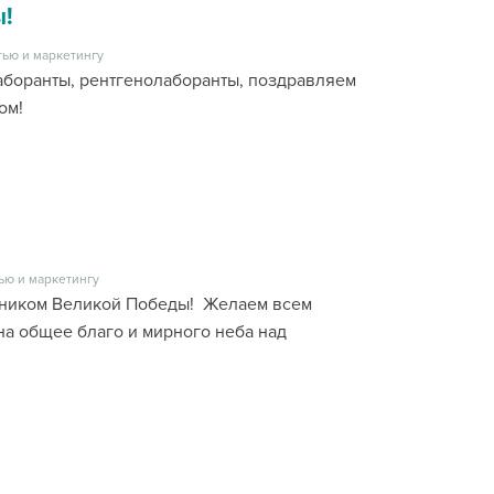
!
ью и маркетингу
аборанты, рентгенолаборанты, поздравляем
ом!
ью и маркетингу
дником Великой Победы! Желаем всем
а общее благо и мирного неба над