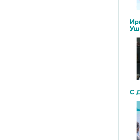
Ир
Уш
С 