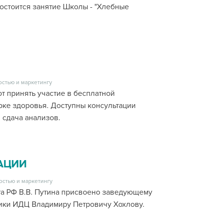
остоится занятие Школы - "Хлебные
остью и маркетингу
т принять участие в бесплатной
ке здоровья. Доступны консультации
 сдача анализов.
АЦИИ
остью и маркетингу
а РФ В.В. Путина присвоено заведующему
ики ИДЦ Владимиру Петровичу Хохлову.