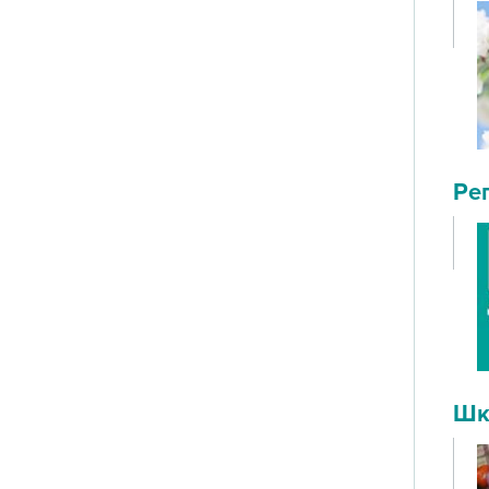
Ре
Шк