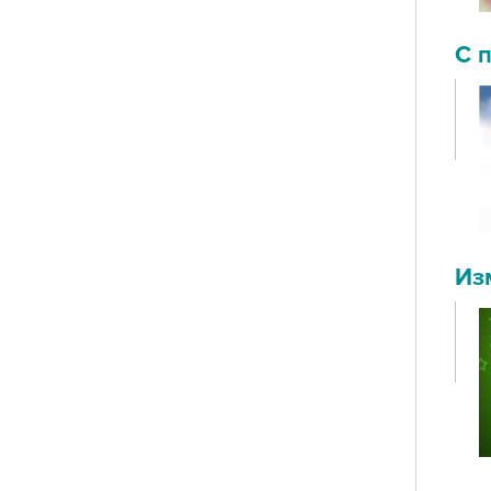
С 
Из