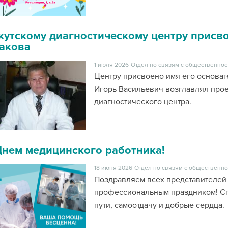
кутскому диагностическому центру присв
акова
1 июля 2026
Отдел по связям с общественнос
Центру присвоено имя его основате
Игорь Васильевич возглавлял прое
диагностического центра.
Днем медицинского работника!
18 июня 2026
Отдел по связям с общественно
Поздравляем всех представителей
профессиональным праздником! Сп
пути, самоотдачу и добрые сердц