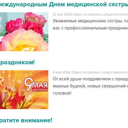
международным Днем медицинской сестры
12 мая 2026
Отдел по связям с общественност
Уважаемые медицинские сестры, л
вас с профессиональным праздник
праздником!
6 мая 2026
Отдел по связям с общественност
От всей души поздравляем с праз
мирных будней, новых свершений н
головой!
ратите внимание!