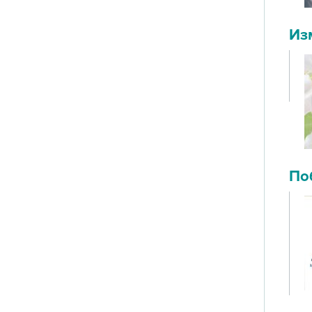
Из
По