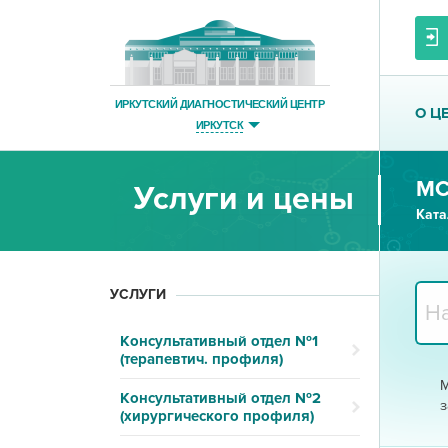
ИРКУТСКИЙ ДИАГНОСТИЧЕСКИЙ ЦЕНТР
О Ц
ИРКУТСК
МС
Услуги и цены
Ката
УСЛУГИ
Консультативный отдел №1
(терапевтич. профиля)
М
Консультативный отдел №2
з
(хирургического профиля)