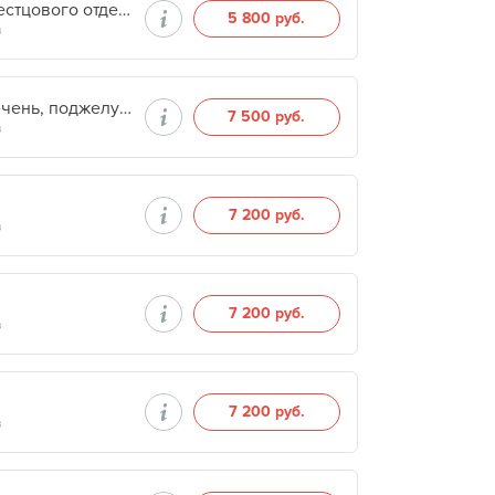
МРТ спинного мозга и позвоночника: пояснично-крестцового отдела 3Т
5 800 руб.
в
МРТ брюшной полости (паренхиматозные органы-печень, поджелудочная железа, селезенка) 3Т
7 500 руб.
в
7 200 руб.
в
7 200 руб.
в
7 200 руб.
в