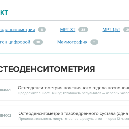
атропином
,
КТ
еоденситометрия
МРТ 3Т
МРТ 1,5Т
8
38
3
тген цифровой
Маммография
38
5
СТЕОДЕНСИТОМЕТРИЯ
1В4001
Продолжительность минут, готовность результатов — через 12 часо
1В4002
Продолжительность минут, готовность результатов — через 12 часо