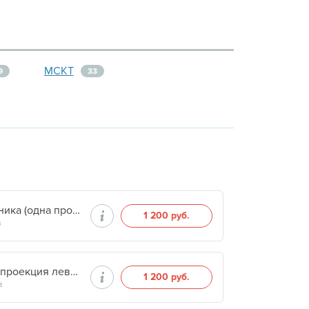
МСКТ
9
33
Остеоденситометрия поясничного отдела позвоночника (одна проекция)
1 200 руб.
в
Остеоденситометрия тазобедренного сустава (одна проекция левого)
1 200 руб.
в