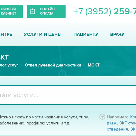
+7 (3952)
259-
ЛИЧНЫЙ
ОНЛАЙН
КАБИНЕТ
ОПЛАТА
ЕНТРЕ
УСЛУГИ И ЦЕНЫ
ПАЦИЕНТУ
ВРАЧУ
КТ
лог услуг
Отдел лучевой диагностики
МСКТ
ожно искать по части названия услуги, типу,
Например:
Ко
аболеванию, профилю услуги и т.д.
д.м.н.
,
ЭКГ ста
отведения
,
ЭК
ЭКГ фарм-тест