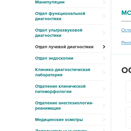
Манипуляции
МС
Отдел функциональной
диагностики
Ост
Отдел ультразвуковой
диагностики
Рен
Отдел лучевой диагностики
Отдел эндоскопии
О
Клинико-диагностическая
лаборатория
Отделение клинической
патоморфологии
Отделение анестезиологии-
реанимации
Медицинские осмотры