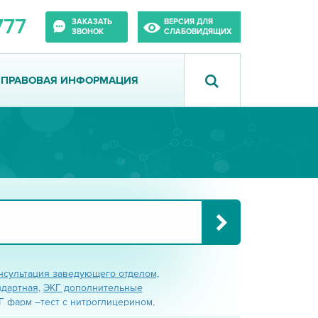
777
ЗАКАЗАТЬ
ВЕРСИЯ ДЛЯ
ЗВОНОК
СЛАБОВИДЯЩИХ
ПРАВОВАЯ ИНФОРМАЦИЯ
нсультация заведующего отделом,
ндартная
,
ЭКГ дополнительные
Г фарм –тест с нитроглицерином
,
 с обзиданом
,
ЭКГ фарм-тест с