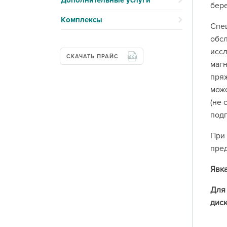
Дополнительные услуги
бере
Комплексы
Спец
обсл
иссл
СКАЧАТЬ ПРАЙС
магн
пряж
може
(не 
подг
При 
пред
Явка
Для 
диск