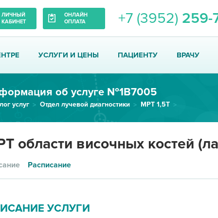
+7 (3952)
259-
ЛИЧНЫЙ
ОНЛАЙН
КАБИНЕТ
ОПЛАТА
ЕНТРЕ
УСЛУГИ И ЦЕНЫ
ПАЦИЕНТУ
ВРАЧУ
формация об услуге №1В7005
лог услуг
Отдел лучевой диагностики
МРТ 1,5Т
МРТ области височных костей (л...
Т области височных костей (ла
сание
Расписание
ИСАНИЕ УСЛУГИ