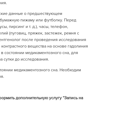
ния.
нские данные о предшествующем
обумажную пижаму или футболку. Перед
, пирсинг и т. д.), часы, телефон,
лий (пуговиц, пряжек, застежек, ремня с
ентгенолог после проведения исследования
 контрастного вещества на основе гадолиния
 в состоянии медикаментозного сна, для
а сутки до исследования.
тоянии медикаментозного сна. Необходим
ия.
формить дополнительную услугу “Запись на