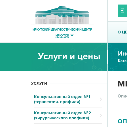
ИРКУТСКИЙ ДИАГНОСТИЧЕСКИЙ ЦЕНТР
О Ц
ИРКУТСК
Ин
Услуги и цены
Ката
МР
УСЛУГИ
Опи
Консультативный отдел №1
(терапевтич. профиля)
Консультативный отдел №2
(хирургического профиля)
ОП