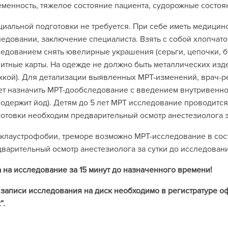
менность, тяжелое состояние пациента, судорожные состоя
иальной подготовки не требуется. При себе иметь медици
едовании, заключение специалиста. Взять с собой хлопчат
едованием снять ювелирные украшения (серьги, цепочки, бусы
итные карты. На одежде не должно быть металлических изде
кой). Для детализации выявленных МРТ-изменений, врач-р
т назначить МРТ-дообследование с введением внутривенно
содержит йод). Детям до 5 лет МРТ исследование проводится
отовки необходим предварительный осмотр анестезиолога з
клаустрофобии, треморе возможно МРТ-исследование в сос
варительный осмотр анестезиолога за сутки до исследован
 на исследование за 15 минут до назначенного времени!
записи исследования на диск необходимо в регистратуре о
”.