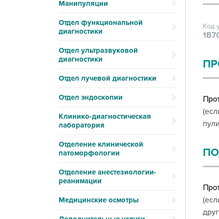
Манипуляции
Отдел функциональной
Код 
диагностики
1В7
Отдел ультразвуковой
диагностики
ПР
Отдел лучевой диагностики
Отдел эндоскопии
Про
(есл
Клинико-диагностическая
пули
лаборатория
Отделение клинической
ПО
патоморфологии
Отделение анестезиологии-
реанимации
Про
(есл
Медицинские осмотры
друг