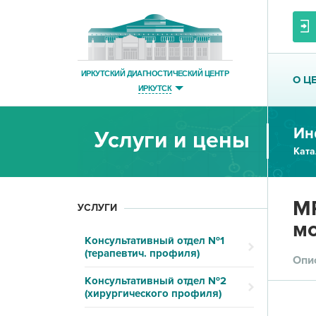
ИРКУТСКИЙ ДИАГНОСТИЧЕСКИЙ ЦЕНТР
О Ц
ИРКУТСК
Ин
Услуги и цены
Ката
МР
УСЛУГИ
мо
Консультативный отдел №1
(терапевтич. профиля)
Опи
Консультативный отдел №2
(хирургического профиля)