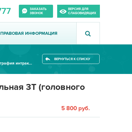
777
ЗАКАЗАТЬ
ВЕРСИЯ ДЛЯ
ЗВОНОК
СЛАБОВИДЯЩИХ
ПРАВОВАЯ ИНФОРМАЦИЯ
ВЕРНУТЬСЯ К СПИСКУ
МРТ артериография интракраниал...
ьная 3Т (головного
5 800 руб.