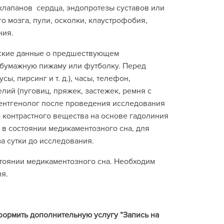
 клапанов сердца, эндопротезы суставов или
о мозга, пули, осколки, клаустрофобия,
ния.
нские данные о предшествующем
обумажную пижаму или футболку. Перед
, пирсинг и т. д.), часы, телефон,
лий (пуговиц, пряжек, застежек, ремня с
ентгенолог после проведения исследования
 контрастного вещества на основе гадолиния
 в состоянии медикаментозного сна, для
а сутки до исследования.
тоянии медикаментозного сна. Необходим
ия.
формить дополнительную услугу “Запись на