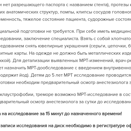
и нет разрешающего паспорта с названием стента), протезы
их анатомических структур, помпы, клипсы сосудов головног
менность, тяжелое состояние пациента, судорожные состоя
иальной подготовки не требуется. При себе иметь медици
едовании, заключение специалиста. Взять с собой хлопчат
едованием снять ювелирные украшения (серьги, цепочки, бусы
итные карты. На одежде не должно быть металлических изде
кой). Для детализации выявленных МРТ-изменений, врач-р
т назначить МРТ-дообследование с введением внутривенно
содержит йод). Детям до 5 лет МРТ исследование проводится
отовки необходим предварительный осмотр анестезиолога з
клаустрофобии, треморе возможно МРТ-исследование в сос
варительный осмотр анестезиолога за сутки до исследован
 на исследование за 15 минут до назначенного времени!
записи исследования на диск необходимо в регистратуре о