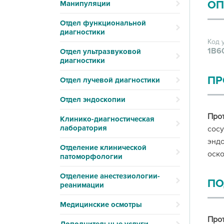
ОП
Манипуляции
Отдел функциональной
диагностики
Код 
1В6
Отдел ультразвуковой
диагностики
ПР
Отдел лучевой диагностики
Отдел эндоскопии
Про
Клинико-диагностическая
лаборатория
сосу
эндо
Отделение клинической
оско
патоморфологии
Отделение анестезиологии-
ПО
реанимации
Медицинские осмотры
Про