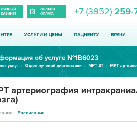
+7 (3952)
259-
ЛИЧНЫЙ
ОНЛАЙН
КАБИНЕТ
ОПЛАТА
ЕНТРЕ
УСЛУГИ И ЦЕНЫ
ПАЦИЕНТУ
ВРАЧУ
формация об услуге №1В6023
лог услуг
Отдел лучевой диагностики
МРТ 3Т
Т артериография интракраниал
зга)
сание
Расписание