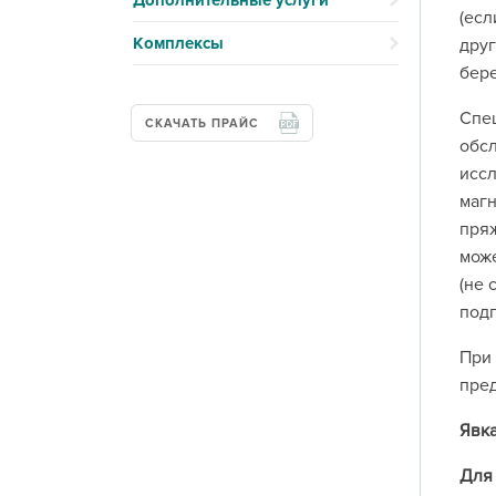
Дополнительные услуги
(есл
Комплексы
друг
бере
Спец
СКАЧАТЬ ПРАЙС
обсл
иссл
магн
пряж
може
(не 
подг
При 
пред
Явка
Для 