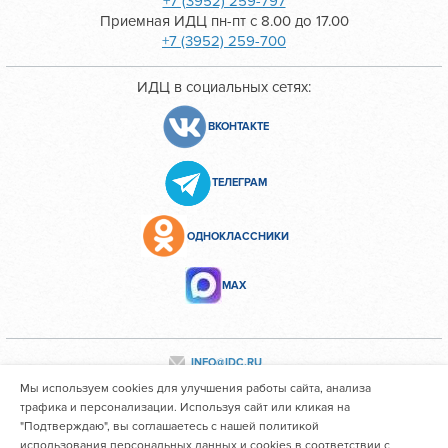
+7 (3952) 259-797
Приемная ИДЦ пн-пт с 8.00 до 17.00
+7 (3952) 259-700
ИДЦ в социальных сетях:
ВКОНТАКТЕ
ТЕЛЕГРАМ
ОДНОКЛАССНИКИ
МАХ
INFO@IDC.RU
Мы используем cookies для улучшения работы сайта, анализа
трафика и персонализации. Используя сайт или кликая на
"Подтверждаю", вы соглашаетесь с нашей политикой
Все персональные данные сотрудников размещены с их
использования персональных данных и cookies в соответствии с