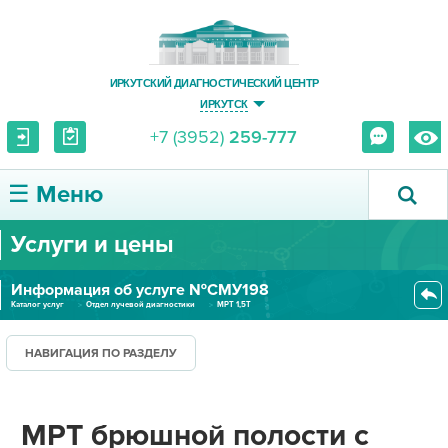
ИРКУТСКИЙ ДИАГНОСТИЧЕСКИЙ ЦЕНТР
ИРКУТСК
+7 (3952)
259-777
☰ Меню
Услуги и цены
О ЦЕНТРЕ
Информация об услуге №СМУ198
УСЛУГИ И ЦЕНЫ
Каталог услуг
Отдел лучевой диагностики
МРТ 1,5Т
МРТ брюшной полости с внутриве...
ПАЦИЕНТУ
НАВИГАЦИЯ ПО РАЗДЕЛУ
ВРАЧУ
МРТ брюшной полости с
ПРАВОВАЯ ИНФОРМАЦИЯ