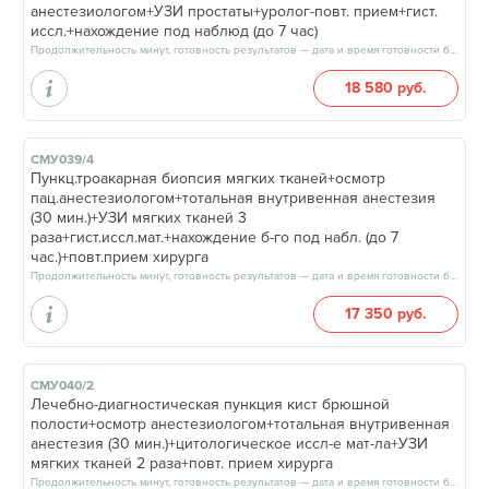
анестезиологом+УЗИ простаты+уролог-повт. прием+гист.
иссл.+нахождение под наблюд (до 7 час)
Продолжительность минут, готовность результатов — дата и время готовности будут сообщены врачом в день приёма
18 580 руб.
СМУ039/4
Пункц.троакарная биопсия мягких тканей+осмотр
пац.анестезиологом+тотальная внутривенная анестезия
(30 мин.)+УЗИ мягких тканей 3
раза+гист.иссл.мат.+нахождение б-го под набл. (до 7
час.)+повт.прием хирурга
Продолжительность минут, готовность результатов — дата и время готовности будут сообщены врачом в день приёма
17 350 руб.
СМУ040/2
Лечебно-диагностическая пункция кист брюшной
полости+осмотр анестезиологом+тотальная внутривенная
анестезия (30 мин.)+цитологическое иссл-е мат-ла+УЗИ
мягких тканей 2 раза+повт. прием хирурга
Продолжительность минут, готовность результатов — дата и время готовности будут сообщены врачом в день приёма