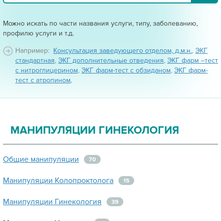
Можно искать по части названия услуги, типу, заболеванию,
профилю услуги и т.д.
Например:
Консультация заведующего отделом, д.м.н.
,
ЭКГ
стандартная
,
ЭКГ дополнительные отведения
,
ЭКГ фарм –тест
с нитроглицерином
,
ЭКГ фарм-тест с обзиданом
,
ЭКГ фарм-
тест с атропином
,
МАНИПУЛЯЦИИ ГИНЕКОЛОГИЯ
Общие манипуляции
70
Манипуляции Колопроктолога
15
Манипуляции Гинекология
39