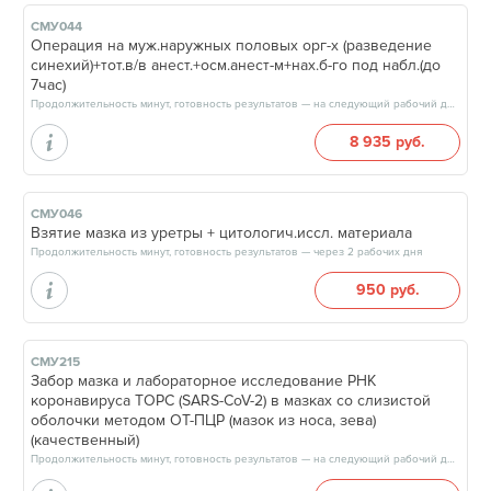
СМУ044
Операция на муж.наружных половых орг-х (разведение
синехий)+тот.в/в анест.+осм.анест-м+нах.б-го под набл.(до
7час)
Продолжительность минут, готовность результатов — на следующий рабочий день
8 935 руб.
СМУ046
Взятие мазка из уретры + цитологич.иссл. материала
Продолжительность минут, готовность результатов — через 2 рабочих дня
950 руб.
СМУ215
Забор мазка и лабораторное исследование РНК
коронавируса TOPC (SARS-CoV-2) в мазках со слизистой
оболочки методом ОТ-ПЦР (мазок из носа, зева)
(качественный)
Продолжительность минут, готовность результатов — на следующий рабочий день