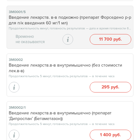
3М0001/5
Введение лекарств. в-в подкожно (препарат Форседено р-р
для п/к введения 60 мг/1 мл)
Продолжительность минут, готовность результатов — дата и время готовности будут сообщены врачом в день приёма
Временно
11 700 руб.
не оказывается
3М0002
Введение лекарств.в-в внутримышечно (без стоимости
лек.в-в)
Продолжительность 5 минут, готовность результатов — в течение часа
295 руб.
3М0002/1
Введение лекарств.в-в внутримышечно (препарат
'Дипроспан' (Бетаметазон))
Продолжительность 5 минут, готовность результатов — в течение часа
1 400 руб.