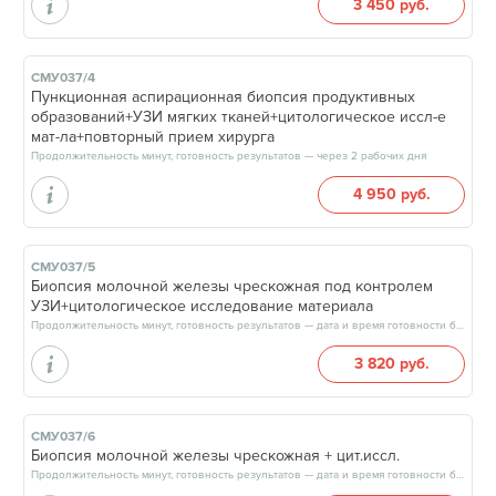
3 450 руб.
СМУ037/4
Пункционная аспирационная биопсия продуктивных
образований+УЗИ мягких тканей+цитологическое иссл-е
мат-ла+повторный прием хирурга
Продолжительность минут, готовность результатов — через 2 рабочих дня
4 950 руб.
СМУ037/5
Биопсия молочной железы чрескожная под контролем
УЗИ+цитологическое исследование материала
Продолжительность минут, готовность результатов — дата и время готовности будут сообщены врачом в день приёма
3 820 руб.
СМУ037/6
Биопсия молочной железы чрескожная + цит.иссл.
Продолжительность минут, готовность результатов — дата и время готовности будут сообщены врачом в день приёма