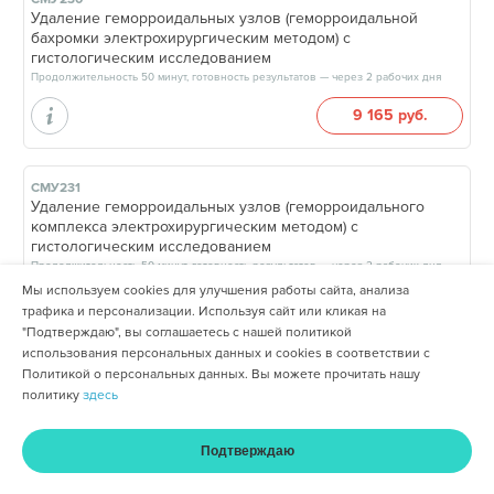
Удаление геморроидальных узлов (геморроидальной
бахромки электрохирургическим методом) с
гистологическим исследованием
Продолжительность 50 минут, готовность результатов — через 2 рабочих дня
9 165 руб.
СМУ231
Удаление геморроидальных узлов (геморроидального
комплекса электрохирургическим методом) с
гистологическим исследованием
Продолжительность 50 минут, готовность результатов — через 2 рабочих дня
Мы используем cookies для улучшения работы сайта, анализа
15 820 руб.
трафика и персонализации. Используя сайт или кликая на
"Подтверждаю", вы соглашаетесь с нашей политикой
использования персональных данных и cookies в соответствии с
Политикой о персональных данных. Вы можете прочитать нашу
СМУ232
Иссечение анальной трещины с гистологическим
политику
здесь
исследованием
Продолжительность 50 минут, готовность результатов — дата и время готовности будут сообщены врачом в день приёма
Подтверждаю
15 820 руб.
Главная
Услуги и цены
Оплата
Кабинет