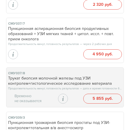
2 320 руб.
СМУ037/7
Пункционная аспирационная биопсия продуктивных
образований + УЗИ мягких тканей + цитол. иссл. + повт.
прием онколога
Продолжительность минут, готовность результатов — через 2 рабочих дня
4 950 руб.
СМУ037/8
Трукат биопсия молочной железы под УЗИ
контролем+гистологическое исследование материала
Продолжительность минут, готовность результатов — дата и время готовности будут сообщены врачом в день приёма
Временно
5 855 руб.
не оказывается
СМУ039/3
Пункционная троакарная биопсия простаты под УЗИ-
контролем+тотальная в/в анест+осмотр