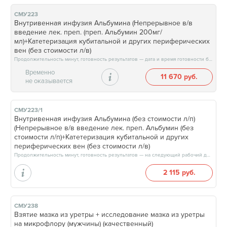
СМУ223
Внутривенная инфузия Альбумина (Непрерывное в/в
введение лек. преп. (преп. Альбумин 200мг/
мл)+Катетеризация кубитальной и других периферических
вен (без стоимости л/в)
Продолжительность минут, готовность результатов — дата и время готовности будут сообщены врачом в день приёма
Временно
11 670 руб.
не оказывается
СМУ223/1
Внутривенная инфузия Альбумина (без стоимости л/п)
(Непрерывное в/в введение лек. преп. Альбумин (без
стоимости л/п)+Катетеризация кубитальной и других
периферических вен (без стоимости л/в)
Продолжительность минут, готовность результатов — на следующий рабочий день
2 115 руб.
СМУ238
Взятие мазка из уретры + исследование мазка из уретры
на микрофлору (мужчины) (качественный)