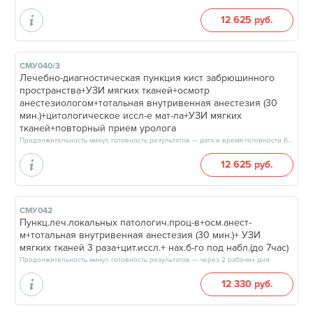
12 625 руб.
СМУ040/3
Лечебно-диагностическая пункция кист забрюшинного
пространства+УЗИ мягких тканей+осмотр
анестезиологом+тотальная внутривенная анестезия (30
мин.)+цитологическое иссл-е мат-ла+УЗИ мягких
тканей+повторный прием уролога
Продолжительность минут, готовность результатов — дата и время готовности будут сообщены врачом в день приёма
12 625 руб.
СМУ042
Пункц.леч.локальных патологич.проц-в+осм.анест-
м+тотальная внутривенная анестезия (30 мин.)+ УЗИ
мягких тканей 3 раза+цит.иссл.+ нах.б-го под набл.(до 7час)
Продолжительность минут, готовность результатов — через 2 рабочих дня
12 330 руб.