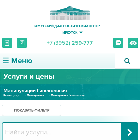
ИРКУТСКИЙ ДИАГНОСТИЧЕСКИЙ ЦЕНТР
ИРКУТСК
+7 (3952)
259-777
☰ Меню
Услуги и цены
О ЦЕНТРЕ
Манипуляции Гинекология
УСЛУГИ И ЦЕНЫ
Каталог услуг
Манипуляции
Манипуляции Гинекология
ПАЦИЕНТУ
ПОКАЗАТЬ ФИЛЬТР
ВРАЧУ
ПРАВОВАЯ ИНФОРМАЦИЯ