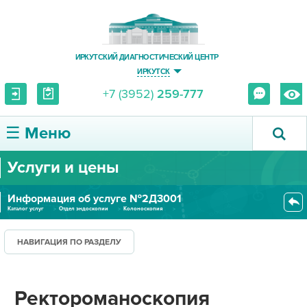
ИРКУТСКИЙ ДИАГНОСТИЧЕСКИЙ ЦЕНТР
ИРКУТСК
+7 (3952)
259-777
☰ Меню
Услуги и цены
О ЦЕНТРЕ
Информация об услуге №2Д3001
УСЛУГИ И ЦЕНЫ
Каталог услуг
Отдел эндоскопии
Колоноскопия
Ректороманоскопия (ректосигмои...
ПАЦИЕНТУ
НАВИГАЦИЯ ПО РАЗДЕЛУ
ВРАЧУ
Ректороманоскопия
ПРАВОВАЯ ИНФОРМАЦИЯ