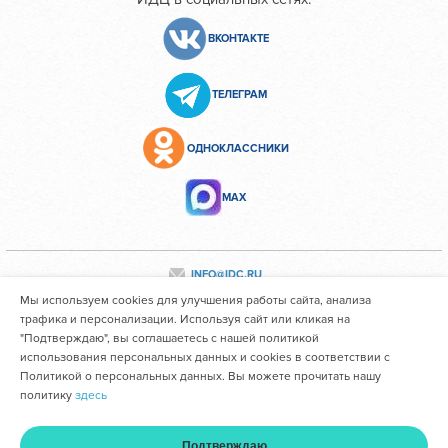
ВКОНТАКТЕ
ТЕЛЕГРАМ
ОДНОКЛАССНИКИ
МАХ
INFO@IDC.RU
Мы используем cookies для улучшения работы сайта, анализа
трафика и персонализации. Используя сайт или кликая на
"Подтверждаю", вы соглашаетесь с нашей политикой
Все персональные данные сотрудников размещены с их
использования персональных данных и cookies в соответствии с
согласия
Политикой о персональных данных. Вы можете прочитать нашу
политику
здесь
Областное государственное автономное учреждение
здравоохранения "Иркутский областной клинический
Подтверждаю