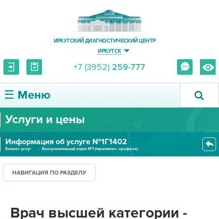
ИРКУТСКИЙ ДИАГНОСТИЧЕСКИЙ ЦЕНТР
ИРКУТСК
+7 (3952)
259-777
☰ Меню
Услуги и цены
О ЦЕНТРЕ
Информация об услуге №1Г1402
УСЛУГИ И ЦЕНЫ
Каталог услуг
Консультативный отдел №1 (терапевтич. профиля)
Врач высшей категории - консул...
ПАЦИЕНТУ
НАВИГАЦИЯ ПО РАЗДЕЛУ
ВРАЧУ
Врач высшей категории -
ПРАВОВАЯ ИНФОРМАЦИЯ