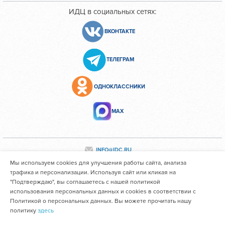
ИДЦ в социальных сетях:
ВКОНТАКТЕ
ТЕЛЕГРАМ
ОДНОКЛАССНИКИ
МАХ
INFO@IDC.RU
Мы используем cookies для улучшения работы сайта, анализа
трафика и персонализации. Используя сайт или кликая на
"Подтверждаю", вы соглашаетесь с нашей политикой
Все персональные данные сотрудников размещены с их
использования персональных данных и cookies в соответствии с
согласия
Политикой о персональных данных. Вы можете прочитать нашу
политику
здесь
Областное государственное автономное учреждение