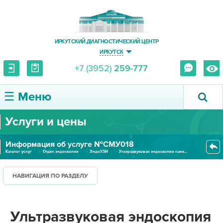
ИРКУТСКИЙ ДИАГНОСТИЧЕСКИЙ ЦЕНТР
ИРКУТСК
+7 (3952)
259-777
☰ Меню
Услуги и цены
О ЦЕНТРЕ
Информация об услуге №СМУ018
УСЛУГИ И ЦЕНЫ
Каталог услуг
Отдел эндоскопии
ЭндоУЗИ
Ультразвуковая эндоскопия панк...
ПАЦИЕНТУ
НАВИГАЦИЯ ПО РАЗДЕЛУ
ВРАЧУ
Ультразвуковая эндоскопия
ПРАВОВАЯ ИНФОРМАЦИЯ