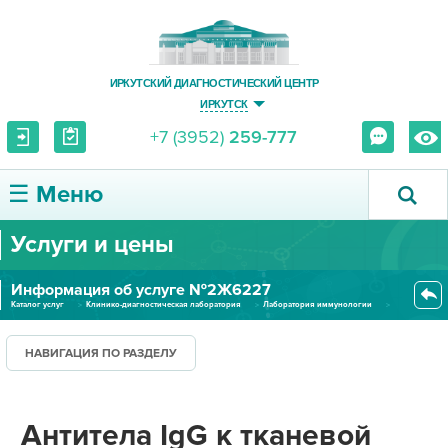
ИРКУТСКИЙ ДИАГНОСТИЧЕСКИЙ ЦЕНТР
ИРКУТСК
+7 (3952)
259-777
☰ Меню
Услуги и цены
О ЦЕНТРЕ
Информация об услуге №2Ж6227
УСЛУГИ И ЦЕНЫ
Каталог услуг
Клинико-диагностическая лаборатория
Лаборатория иммунологии
Антитела IgG к тканевой трансг...
ПАЦИЕНТУ
НАВИГАЦИЯ ПО РАЗДЕЛУ
ВРАЧУ
Антитела IgG к тканевой
ПРАВОВАЯ ИНФОРМАЦИЯ