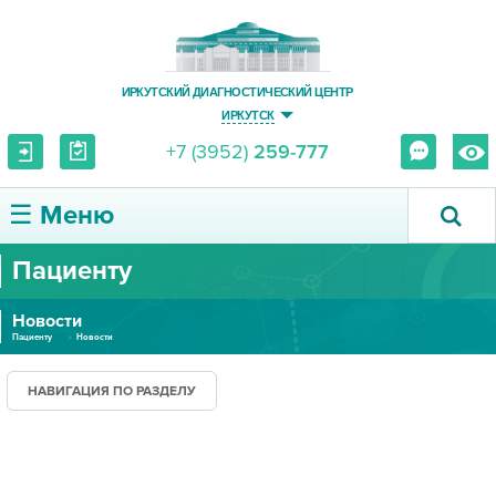
ИРКУТСКИЙ ДИАГНОСТИЧЕСКИЙ ЦЕНТР
ИРКУТСК
+7 (3952)
259-777
☰ Меню
Пациенту
О ЦЕНТРЕ
Новости
УСЛУГИ И ЦЕНЫ
Пациенту
Новости
ПАЦИЕНТУ
НАВИГАЦИЯ ПО РАЗДЕЛУ
ВРАЧУ
ПРАВОВАЯ ИНФОРМАЦИЯ