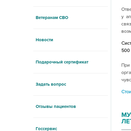
Отве
у а
Ветеранам СВО
свя
возм
Новости
Сист
500 
Подарочный сертификат
При
орга
чувс
Задать вопрос
Стои
Отзывы пациентов
МУ
ЛЕ
Госсервис