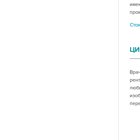
имею
прох
Сто
ЦИ
Вра
рен
люб
изо
пере