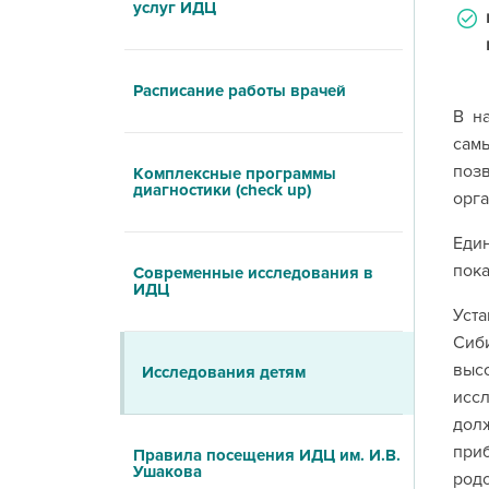
услуг ИДЦ
Расписание работы врачей
В н
сам
позв
Комплексные программы
диагностики (check up)
орга
Еди
пока
Современные исследования в
ИДЦ
Уст
Сиб
выс
Исследования детям
исс
долж
при
Правила посещения ИДЦ им. И.В.
Ушакова
родо