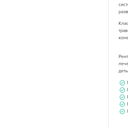
сис
разв
Кла
трав
коне
Рент
лече
деть