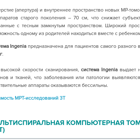
рстие (апертура) и внутреннее пространство новых МР-том
ппаратов старого поколения – 70 см, что снижает субъе
занные с тесным замкнутым пространством. Широкий прос
ожность одному из родителей находиться вместе с ребенко
ема Ingenia
предназначена для пациентов самого разного 
г
.
 высокой скорости сканирования,
система Ingenia
выдает н
нов и тканей, что заболевания или патологии выявляются
твительные аппараты оказываются бессильны.
мость МРТ-исследований 3Т
ЛЬТИСПИРАЛЬНАЯ КОМПЬЮТЕРНАЯ ТОМО
Т)