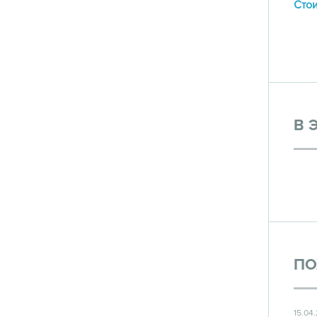
Стои
В 
ПО
15.04