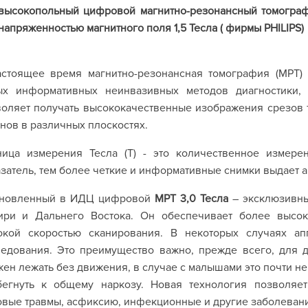
высокопольный цифровой магнитно-резонансный томограф
напряженностью магнитного поля 1,5 Тесла (
фирмы PHILIPS)
астоящее время магнитно-резонансная томография (МРТ)
ых информативных неинвазивных методов диагностики, 
оляет получать высококачественные изображения срезов 
нов в различных плоскостях.
ница измерения Тесла (T) - это количественное измере
затель, тем более четкие и информативные снимки выдает а
ановленный в ИДЦ цифровой
МРТ 3,0 Тесла
– эксклюзивный
ири и Дальнего Востока. Он обеспечивает более высок
окой скоростью сканирования. В некоторых случаях ап
ледования. Это преимущество важно, прежде всего, для 
ен лежать без движения, в случае с малышами это почти н
бегнуть к общему наркозу. Новая технология позволяе
вые травмы, асфиксию, инфекционные и другие заболевани