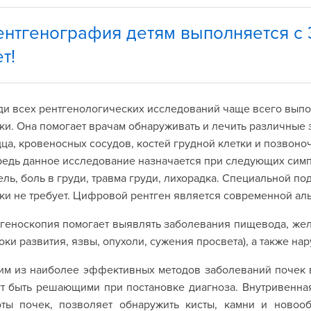
ентгенография детям выполняется с 3
т!
и всех рентгенологических исследований чаще всего выпо
ки. Она помогает врачам обнаруживать и лечить различные 
ца, кровеносных сосудов, костей грудной клетки и позвоно
едь данное исследование назначается при следующих сим
ль, боль в груди, травма груди, лихорадка. Специальной п
ки не требует. Цифровой рентген является современной а
геноскопия помогает выявлять заболевания пищевода, жел
оки развития, язвы, опухоли, сужения просвета), а также н
м из наиболее эффективных методов заболеваний почек в 
т быть решающими при постановке диагноза. Внутривенна
оты почек, позволяет обнаружить кисты, камни и новоо