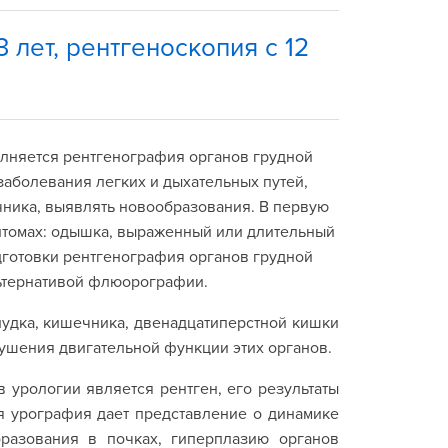
 лет, рентгеноскопия с 12
лняется рентгенография органов грудной
заболевания легких и дыхательных путей,
чника, выявлять новообразования. В первую
птомах: одышка, выраженный или длительный
одготовки рентгенография органов грудной
льтернативой флюорографии.
удка, кишечника, двенадцатиперстной кишки
арушения двигательной функции этих органов.
урологии является рентген, его результаты
я урография дает представление о динамике
бразования в почках, гиперплазию органов