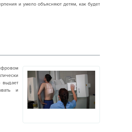
рпения и умело объясняют детям, как будет
ифровом
ктически
р выдает
ывать и