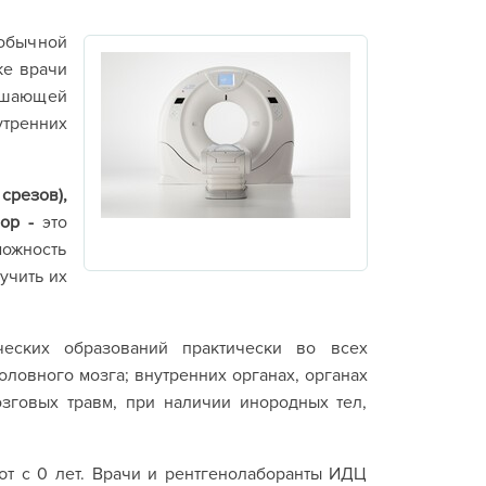
 обычной
ке врачи
решающей
утренних
срезов),
бор -
это
можность
учить их
еских образований практически во всех
оловного мозга; внутренних органах, органах
озговых травм, при наличии инородных тел,
т с 0 лет. Врачи и рентгенолаборанты ИДЦ