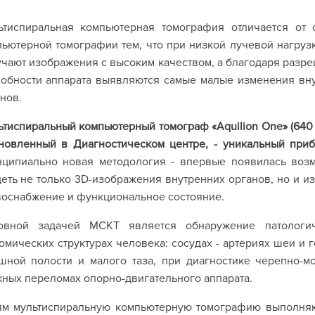
ьтиспиральная компьютерная томография отличается от
ьютерной томографии тем, что при низкой лучевой нагруз
чают изображения с высоким качеством, а благодаря раз
собности аппарата выявляются самые малые изменения вн
нов.
тиспиральный компьютерный томограф «Aquilion One» (640 
ановленный в Диагностическом центре, - уникальный при
нципиально новая методология - впервые появилась воз
еть не только 3D-изображения внутренних органов, но и из
воснабжение и функциональное состояние.
овной задачей МСКТ является обнаружение патологич
омических структурах человека: сосудах - артериях шеи и г
шной полости и малого таза, при диагностике черепно-м
ных переломах опорно-двигательного аппарата.
ям мультиспиральную компьютерную томографию выполняю