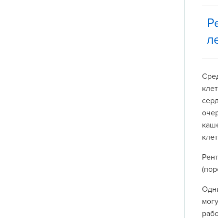
Р
ле
Сред
клет
серд
очер
каше
клет
Рент
(пор
Одни
могу
раб