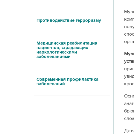
Мул
комп
Противодействие терроризму
полу
спо
орга
Медицинская реабилитация
пациентов, страдающих
наркологическими
Муль
заболеваниями
уст
при
увид
Современная профилактика
кро
заболеваний
Осн
анат
брю
слож
Дет